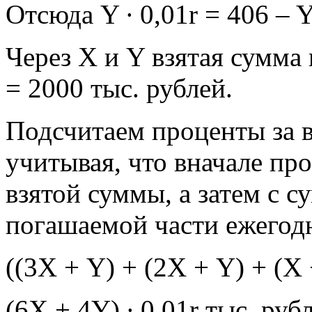
Отсюда Y ∙ 0,01r = 406 – Y
Через Х и Y взятая сумма 
= 2000 тыс. рублей.
Подсчитаем проценты за в
учитывая, что вначале пр
взятой суммы, а затем с 
погашаемой части ежегодн
((3Х + Y) + (2Х + Y) + (Х +
(6X + 4Y) ∙ 0,01r тыс. руб