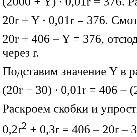
(2000 + Y) ∙ 0,01r = 376. 
20r + Y ∙ 0,01r = 376. Смо
20r + 406 – Y = 376, oтсю
через r.
Подставим значение Y в ра
(20r + 30) ∙ 0,01r = 406 – (
Раскроем скобки и упрост
2
0,2r
+ 0,3r = 406 – 20r – 3