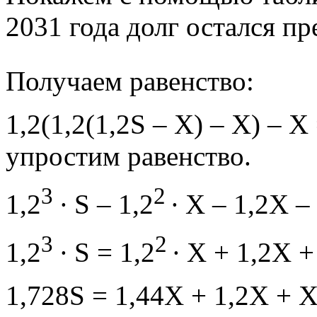
2031 года долг остался пре
Получаем равенство:
1,2(1,2(1,2S – X) – X) – Х
упростим равенство.
3
2
1,2
∙ S – 1,2
∙ X – 1,2X –
3
2
1,2
∙ S = 1,2
∙ X + 1,2X +
1,728S = 1,44X + 1,2X + X