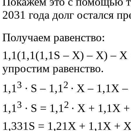
Покажем это с помощью т
2031 года долг остался пре
Получаем равенство:
1,1(1,1(1,1S – X) – X) – Х
упростим равенство.
3
2
1,1
∙ S – 1,1
∙ X – 1,1X –
3
2
1,1
∙ S = 1,1
∙ X + 1,1X +
1,331S = 1,21X + 1,1X + X