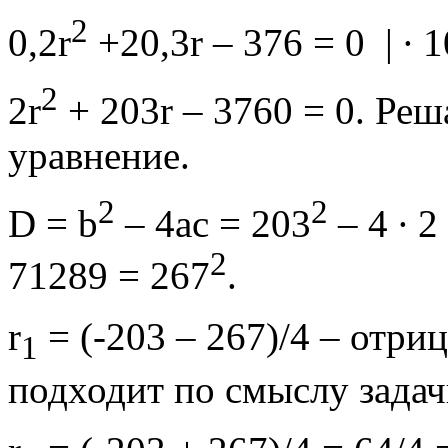
2
0,2r
+20,3r – 376 = 0 | ∙ 1
2
2r
+ 203r – 3760 = 0. Ре
уравнение.
2
2
D = b
– 4ac = 203
– 4 ∙ 2
2
71289 = 267
.
r
= (-203 – 267)/4 – отри
1
подходит по смыслу задач