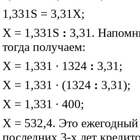
1,331S = 3,31X;
X = 1,331S
:
3,31. Напомни
тогда получаем:
X = 1,331 ∙ 1324
:
3,31;
X = 1,331 ∙ (1324
:
3,31);
X = 1,331 ∙ 400;
X = 532,4. Это ежегодный
последних 3-х лет кредит