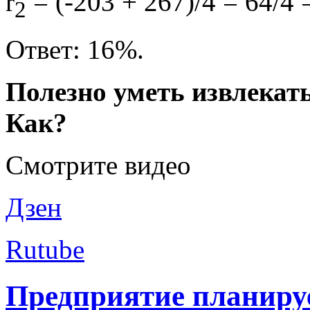
r
= (-203 + 267)/4 = 64/4 
2
Ответ: 16%.
Полезно уметь извлекат
Как?
Смотрите видео
Дзен
Rutube
Предприятие планируе