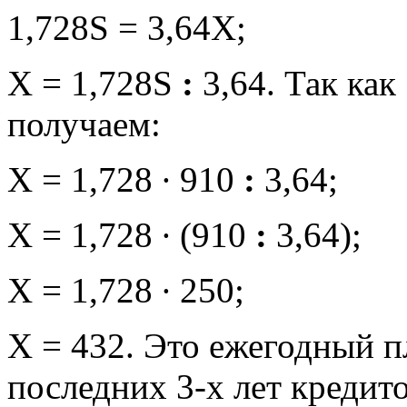
1,728S = 3,64X;
X = 1,728S
:
3,64. Так как 
получаем:
X = 1,728 ∙ 910
:
3,64;
X = 1,728 ∙ (910
:
3,64);
X = 1,728 ∙ 250;
X = 432. Это ежегодный п
последних 3-х лет кредит