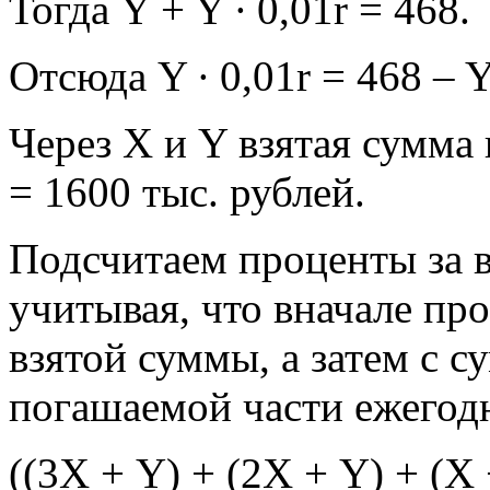
Тогда Y + Y ∙ 0,01r = 468.
Отсюда Y ∙ 0,01r = 468 – Y
Через Х и Y взятая сумма 
= 1600 тыс. рублей.
Подсчитаем проценты за в
учитывая, что вначале пр
взятой суммы, а затем с 
погашаемой части ежегодн
((3Х + Y) + (2Х + Y) + (Х +