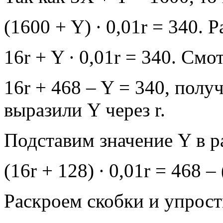
(1600 + Y) ∙ 0,01r = 340. 
16r + Y ∙ 0,01r = 340. Смо
16r + 468 – Y = 340, полу
выразили Y через r.
Подставим значение Y в ра
(16r + 128) ∙ 0,01r = 468 – 
Раскроем скобки и упрост