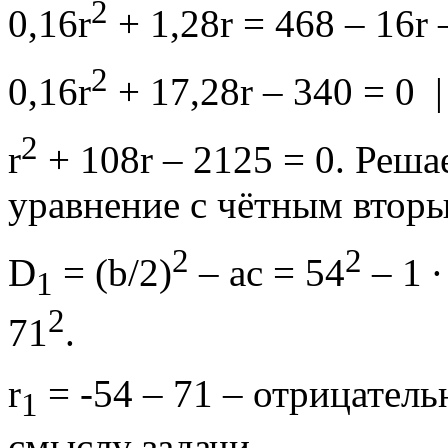
2
0,16r
+ 1,28r = 468 – 16r 
2
0,16r
+ 17,28r – 340 = 0 | 
2
r
+ 108r – 2125 = 0. Реш
уравнение с чётным втор
2
2
D
= (b/2)
– ac = 54
– 1 ∙
1
2
71
.
r
= -54 – 71 – отрицатель
1
смыслу задачи.