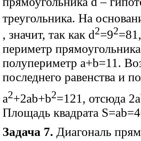
прямоугольника d – гипот
треугольника. На основа
2
2
, значит, так как d
=9
=81,
периметр прямоугольника 
полупериметр a+b=11. Воз
последнего равенства и п
2
2
a
+2ab+b
=121, отсюда 2
Площадь квадрата S=ab=40
Задача 7.
Диагональ прямо