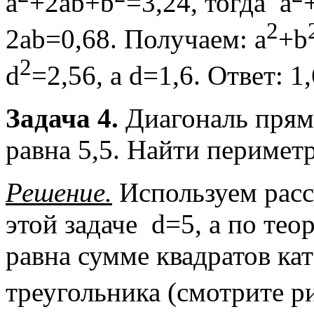
a
+2ab+b
=3,24, тогда a
2
2ab=0,68. Получаем: a
+b
2
d
=2,56, а d=1,6. Ответ: 1,
Задача 4.
Диагональ прям
равна 5,5. Найти перимет
Решение.
Используем расс
этой задаче d=5, а по те
равна сумме квадратов кат
треугольника (смотрите ри