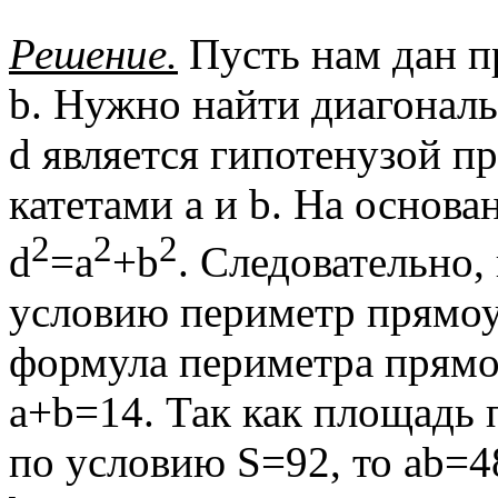
Решение.
Пусть нам дан п
b. Нужно найти диагональ
d является гипотенузой п
катетами а и b. На основ
2
2
2
d
=a
+b
. Следовательно,
условию периметр прямоуг
формула периметра прямоу
a+b=14. Так как площадь 
по условию S=92, то ab=4