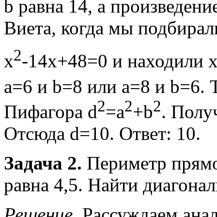
b равна 14, а произведен
Виета, когда мы подбирал
2
x
-14x+48=0 и находили 
а=6 и b=8 или а=8 и b=6.
2
2
2
Пифагора d
=a
+b
. Полу
Отсюда d=10. Ответ: 10.
Задача 2.
Периметр прямо
равна 4,5. Найти диагона
Решение.
Рассуждаем анал