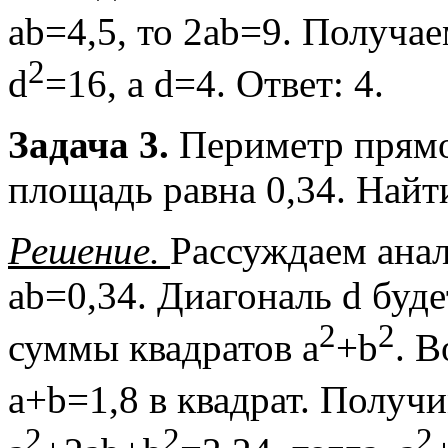
ab=4,5, то 2ab=9. Получае
2
d
=16, а d=4. Ответ: 4.
Задача 3.
Периметр прямо
площадь равна 0,34. Найт
Решение.
Рассуждаем анал
ab=0,34. Диагональ d буд
2
2
суммы квадратов a
+b
. В
a+b=1,8 в квадрат. Получи
2
2
2