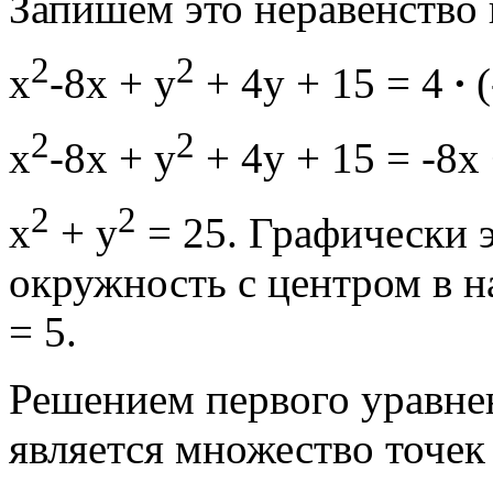
Запишем это неравенство в
2
2
x
-8x + y
+ 4y + 15 = 4
∙
(
2
2
x
-8x + y
+ 4y + 15 = -8х 
2
2
x
+ y
= 25. Графически 
окружность с центром в н
= 5.
Решением первого уравнен
является множество точек