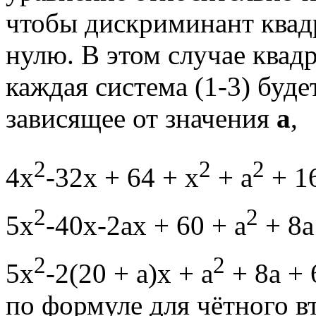
чтобы дискриминант квад
нулю. В этом случае квадр
каждая система (1-3) буд
зависящее от значения
а
,
2
2
2
4x
-32x + 64 + x
+ a
+ 16
2
2
5x
-40x-2ax + 60 + a
+ 8a
2
2
5x
-2(20 + a)x + a
+ 8a + 
по формуле для чётного в