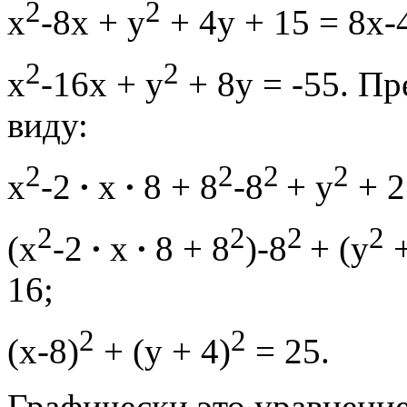
2
2
x
-8x + y
+ 4y + 15 = 8х-
2
2
x
-16х + y
+ 8у = -55. Пр
виду:
2
2
2
2
x
-2
∙
х
∙
8 + 8
-8
+ y
+ 
2
2
2
2
(x
-2
∙
х
∙
8 + 8
)-8
+ (y
+
16;
2
2
(х-8)
+ (у + 4)
= 25.
Графически это уравнение