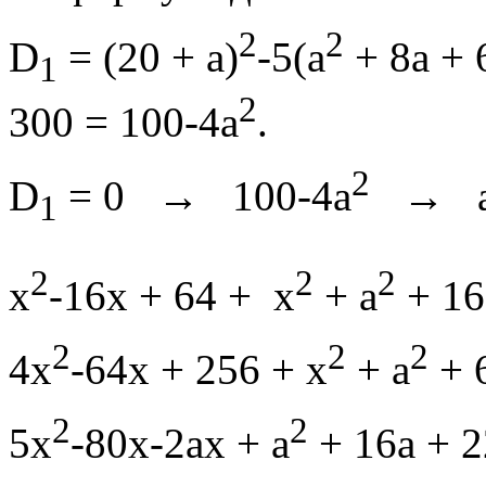
2
2
D
= (20 + a)
-5(a
+ 8a + 
1
2
300 = 100-4a
.
2
D
= 0 → 100-4a
→ 
1
2
2
2
х
-16х + 64 + х
+ а
+ 16
2
2
2
4x
-64x + 256 + x
+ a
+ 6
2
2
5x
-80x-2ax + a
+ 16a + 2