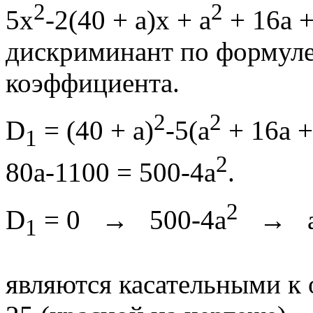
2
2
5x
-2(40 + a)x + a
+ 16a +
дискриминант по формуле
коэффициента.
2
2
D
= (40 + a)
-5(a
+ 16a +
1
2
80a-1100 = 500-4a
.
2
D
= 0 → 500-4a
→ 
1
являются касательными к 