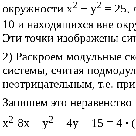
2
2
окружности x
+ y
= 25, 
10 и находящихся вне окр
Эти точки изображены си
2) Раскроем модульные ск
системы, считая подмоду
неотрицательным, т.е.
при
Запишем это неравенство в
2
2
x
-8x + y
+ 4y + 15 = 4
∙
(