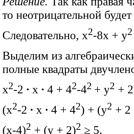
Решение.
Так как правая ч
то неотрицательной будет 
2
2
Следовательно, x
-8x + y
Выделим из алгебраическ
полные квадраты двучлен
2
2
2
2
x
-2
∙
х
∙
4 + 4
-4
+ y
+ 
2
2
2
(x
-2
∙
х
∙
4 + 4
) + (y
+ 2
2
2
(х-4)
+ (у + 2)
≥ 5.