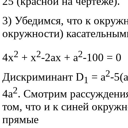
25 (красной на чертеже).
3) Убедимся, что к окруж
окружности) касательным
2
2
2
4х
+ х
-2ах + а
-100 = 
2
Дискриминант D
= a
-5(
1
2
4a
. Смотрим рассуждения
том, что и к синей окруж
прямые