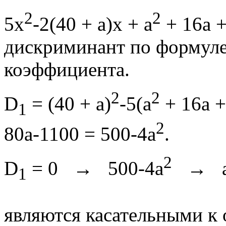
2
2
5x
-2(40 + a)x + a
+ 16a +
дискриминант по формуле
коэффициента.
2
2
D
= (40 + a)
-5(a
+ 16a +
1
2
80a-1100 = 500-4a
.
2
D
= 0 → 500-4a
→ 
1
являются касательными к 