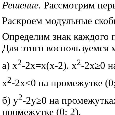
Решение.
Рассмотрим перв
Раскроем модульные скоб
Определим знак каждого 
Для этого воспользуемся 
2
2
а) x
-2х=х(х-2). x
-2х≥0 н
2
x
-2х<0 на промежутке (0;
2
б) у
-2у≥0 на промежутках
промежутке (0; 2).