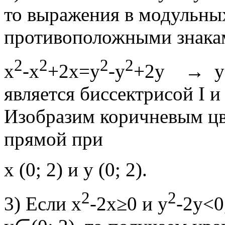
то выражения в модульны
противоположными знака
2
2
2
2
х
-х
+2х=у
-у
+2у → у=х
является биссектрисой I и
Изобразим коричневым цв
прямой при
х (0; 2) и у (0; 2).
2
2
3) Если x
-2х≥0 и у
-2у<0