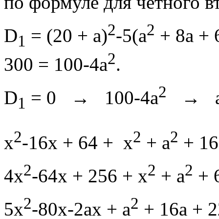
по формуле для чётного в
2
2
D
= (20 + a)
-5(a
+ 8a + 
1
2
300 = 100-4a
.
2
D
= 0 → 100-4a
→ 
1
2
2
2
х
-16х + 64 + х
+ а
+ 16
2
2
2
4x
-64x + 256 + x
+ a
+ 6
2
2
5x
-80x-2ax + a
+ 16a + 2