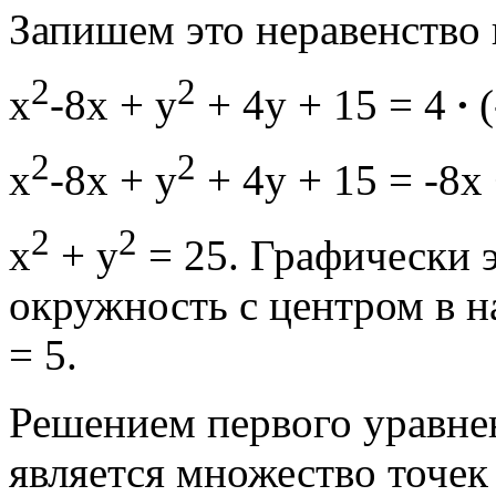
Запишем это неравенство в
2
2
x
-8x + y
+ 4y + 15 = 4
∙
(
2
2
x
-8x + y
+ 4y + 15 = -8х 
2
2
x
+ y
= 25. Графически 
окружность с центром в н
= 5.
Решением первого уравнен
является множество точек