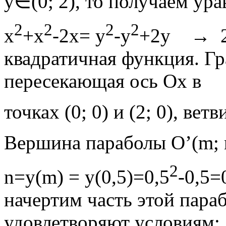
у∈(0; 2), то получаем ур
2
2
2
2
х
+х
-2х= у
-у
+2у → 2
квадратичная функция. Г
пересекающая ось Ох в
точках (0; 0) и (2; 0), ве
Вершина параболы O’(m; n
2
n=у(m) = у(0,5)=0,5
-0,5=
начертим часть этой пара
удовлетворяют условиям: