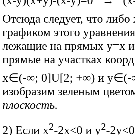
(х-у)(х+у)-(х-у)=0 → (х-
Отсюда следует, что либо
графиком этого уравнения
лежащие на прямых у=х и
прямые на участках коорд
х∈(-∞; 0]U[2; +∞) и у∈(-
изобразим зеленым цвето
плоскость.
2
2
2) Если x
-2х<0 и у
-2у<0