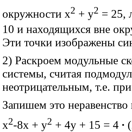
2
2
окружности x
+ y
= 25, 
10 и находящихся вне окр
Эти точки изображены си
2) Раскроем модульные ск
системы, считая подмоду
неотрицательным, т.е.
при
Запишем это неравенство в
2
2
x
-8x + y
+ 4y + 15 = 4
∙
(