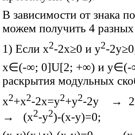
В зависимости от знака 
можем получить 4 разных
2
2
1) Если x
-2х≥0 и у
-2у≥0,
х∈(-∞; 0]U[2; +∞) и у∈(-∞
раскрытия модульных ско
2
2
2
2
х
+х
-2х=у
+у
-2у → 2
2
2
→ (х
-у
)-(х-у)=0;