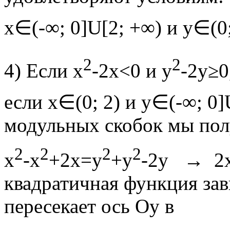
х∈(-∞; 0]U[2; +∞) и у∈(0;
2
2
4) Если x
-2х<0 и у
-2у≥0,
если х∈(0; 2) и у∈(-∞; 0]
модульных скобок мы пол
2
2
2
2
х
-х
+2х=у
+у
-2у → 2
квадратичная функция зав
пересекает ось Оу в