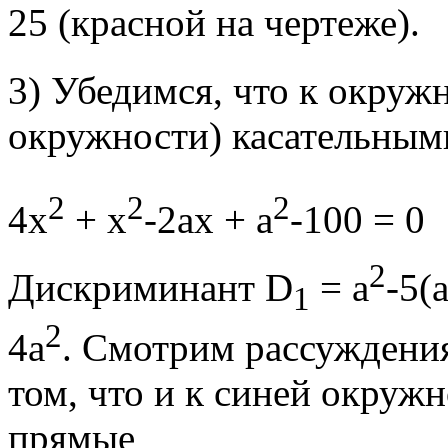
25 (красной на чертеже).
3) Убедимся, что к окруж
окружности) касательным
2
2
2
4х
+ х
-2ах + а
-100 = 
2
Дискриминант D
= a
-5(
1
2
4a
. Смотрим рассуждения
том, что и к синей окруж
прямые