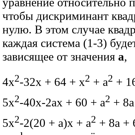
уравнение относительно 
чтобы дискриминант квад
нулю. В этом случае квадр
каждая система (1-3) буд
зависящее от значения
а
,
2
2
2
4x
-32x + 64 + x
+ a
+ 16
2
2
5x
-40x-2ax + 60 + a
+ 8a
2
2
5x
-2(20 + a)x + a
+ 8a + 