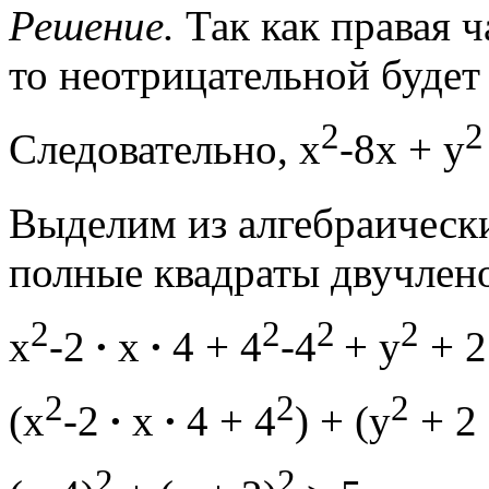
Решение.
Так как правая ч
то неотрицательной будет 
2
2
Следовательно, x
-8x + y
Выделим из алгебраическ
полные квадраты двучлен
2
2
2
2
x
-2
∙
х
∙
4 + 4
-4
+ y
+ 
2
2
2
(x
-2
∙
х
∙
4 + 4
) + (y
+ 2
2
2