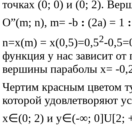
точках (0; 0) и (0; 2). Ве
O”(m; n), m= -b
:
(2a) = 1
:
2
n=x(m) = x(0,5)=0,5
-0,5=
функция у нас зависит от
вершины параболы х= -0,2
Чертим красным цветом ту
которой удовлетворяют у
х∈(0; 2) и у∈(-∞; 0]U[2; 