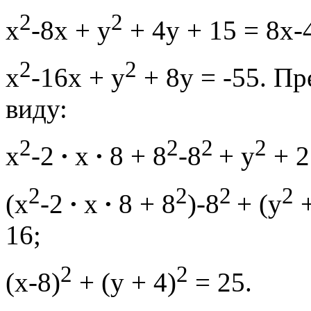
2
2
x
-8x + y
+ 4y + 15 = 8х-
2
2
x
-16х + y
+ 8у = -55. Пр
виду:
2
2
2
2
x
-2
∙
х
∙
8 + 8
-8
+ y
+ 
2
2
2
2
(x
-2
∙
х
∙
8 + 8
)-8
+ (y
+
16;
2
2
(х-8)
+ (у + 4)
= 25.