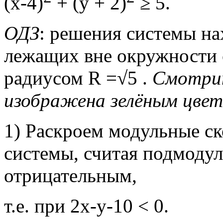
(х-4)
+ (у + 2)
≥ 5.
ОДЗ
: решения системы на
лежащих вне окружности с
радиусом R =√5 .
Смотрит
изображена зелёным цве
1) Раскроем модульные ск
системы, считая подмоду
отрицательным,
т.е. при 2х-у-10 < 0.