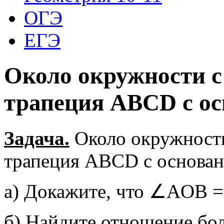
ОГЭ
ЕГЭ
Около окружности с
трапеция ABCD с о
Задача.
Около окружности
трапеция ABCD с основа
а) Докажите, что ∠AOB 
б) Найдите отношение бо