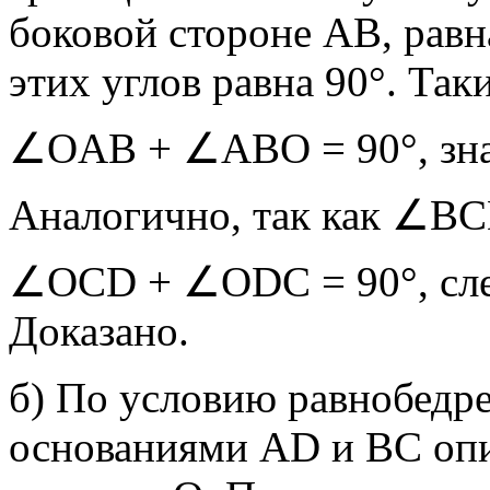
боковой стороне АВ, равн
этих углов равна 90°. Та
∠OАB + ∠АВО = 90°, зна
Аналогично, так как ∠B
∠OCD + ∠ODC = 90°, сле
Доказано.
б) По условию равнобедр
основаниями AD и ВС опи