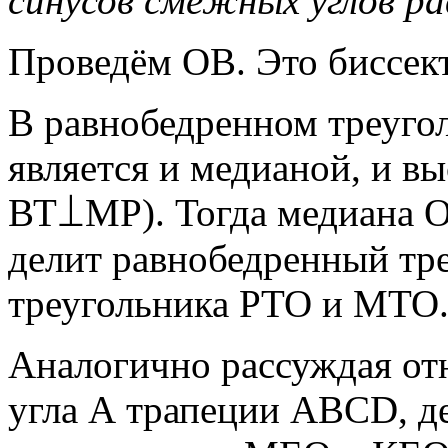
синусов смежных углов ра
Проведём ОВ. Это биссек
В равнобедренном треуго
является и медианой, и вы
ВТ⟘МР). Тогда медиана ОТ
делит равнобедренный тр
треугольника РТО и МТО
Аналогично рассуждая от
угла А трапеции ABCD, де