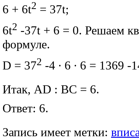
2
6 + 6t
= 37t;
2
6t
-37t + 6 = 0. Решаем к
формуле.
2
D = 37
-4 ∙ 6 ∙ 6 = 1369 -
Итак, AD : BC = 6.
Ответ: 6.
Запись имеет метки:
впис