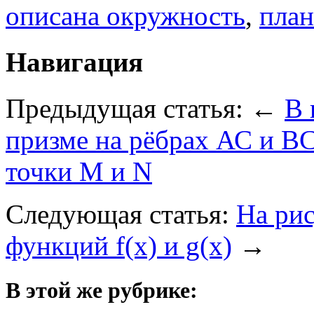
описана окружность
,
план
Навигация
Предыдущая статья: ←
В 
призме на рёбрах АС и В
точки M и N
Следующая статья:
На ри
функций f(x) и g(x)
→
В этой же рубрике: