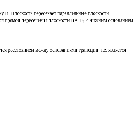
у В. Плоскость пересекает параллельные плоскости
ся прямой пересечения плоскости BA
F
с нижним основанием
1
1
тся расстоянием между основаниями трапеции, т.е. является