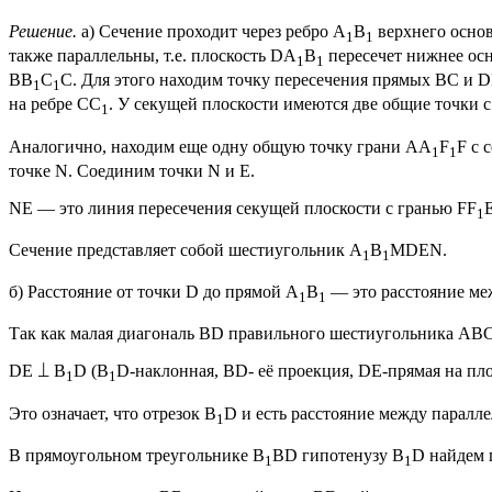
Решение.
a) Сечение проходит через ребро A
B
верхнего основ
1
1
также параллельны, т.е. плоскость DA
B
пересечет нижнее ос
1
1
ВВ
С
С. Для этого находим точку пересечения прямых ВС и D
1
1
на ребре СС
. У секущей плоскости имеются две общие точки 
1
Аналогично, находим еще одну общую точку грани АА
F
F с 
1
1
точке N. Соединим точки N и E.
NE — это линия пересечения секущей плоскости с гранью FF
1
Сечение представляет собой шестиугольник A
B
MDEN.
1
1
б) Расстояние от точки D до прямой A
B
— это расстояние ме
1
1
Так как малая диагональ BD правильного шестиугольника ABCD
DE ⟘ B
D (B
D-наклонная, BD- её проекция, DE-прямая на пл
1
1
Это означает, что отрезок В
D и есть расстояние между парал
1
В прямоугольном треугольнике В
ВD гипотенузу В
D найдем 
1
1