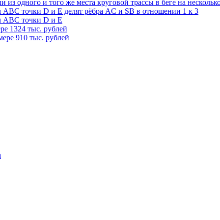
 из одного и того же места круговой трассы в беге на нескольк
АВС точки D и E делят рёбра AC и SB в отношении 1 к 3
м АВС точки D и E
ере 1324 тыс. рублей
мере 910 тыс. рублей