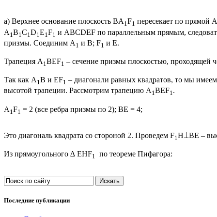
а) Верхнее основание плоскость BA
F
пересекает по прямой 
1
1
A
B
C
D
E
F
и ABCDEF по параллельным прямым, следовател
1
1
1
1
1
1
призмы. Соединим A
и B; F
и E.
1
1
Трапеция A
BEF
– сечение призмы плоскостью, проходящей че
1
1
Так как A
B и EF
– диагонали равных квадратов, то мы имеем
1
1
высотой трапеции. Рассмотрим трапецию A
BEF
.
1
1
A
F
= 2 (все ребра призмы по 2); BE = 4;
1
1
Это диагональ квадрата со стороной 2. Проведем F
H⟘BE – выс
1
Из прямоугольного ∆ EHF
по теореме Пифагора:
1
Последние публикации