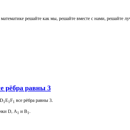
о математике решайте как мы, решайте вместе с нами, реш
е рёбра равны 3
D
E
F
все рёбра равны 3.
1
1
1
чки D, А
и B
.
1
1