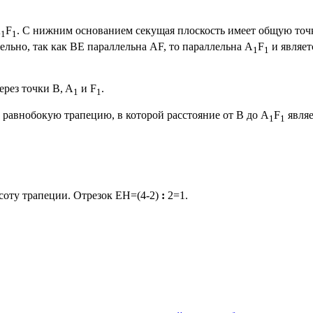
A
F
. С нижним основанием секущая плоскость имеет общую точк
1
1
ьно, так как BE параллельна AF, то параллельна A
F
и являет
1
1
рез точки B, A
и F
.
1
1
 равнобокую трапецию, в которой расстояние от B до A
F
являе
1
1
оту трапеции. Отрезок ЕН=(4-2)
:
2=1.