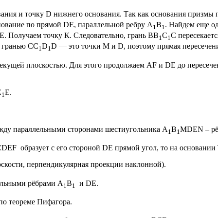
ания и точку D нижнего основания. Так как основания призмы 
нование по прямой DE, параллельной ребру А
В
. Найдем еще о
1
1
E. Получаем точку К. Следовательно, грань ВВ
С
С пересекаетс
1
1
с гранью СС
D
D — это точки M и D, поэтому прямая пересече
1
1
секущей плоскостью. Для этого продолжаем AF и DE до пересече
E
E.
1
жду параллельными сторонами шестиугольника A
B
MDEN – рё
1
1
EF образует с его стороной DE прямой угол, то на основании 
оскости, перпендикулярная проекции наклонной).
лельными рёбрами А
В
и DE.
1
1
по теореме Пифагора.