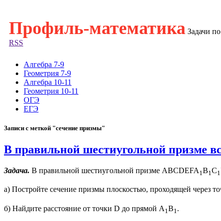
Профиль-математика
Задачи п
RSS
Алгебра 7-9
Геометрия 7-9
Алгебра 10-11
Геометрия 10-11
ОГЭ
ЕГЭ
Записи с меткой "сечение призмы"
В правильной шестиугольной призме вс
Задача.
В правильной шестиугольной призме ABCDEFA
B
C
1
1
1
а) Постройте сечение призмы плоскостью, проходящей через то
б) Найдите расстояние от точки D до прямой А
B
.
1
1