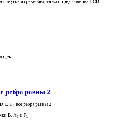
е косинусов из равнобедренного треугольника ВСD:
гора:
е рёбра равны 2
D
E
F
все рёбра равны 2.
1
1
1
чки В, А
и F
.
1
1