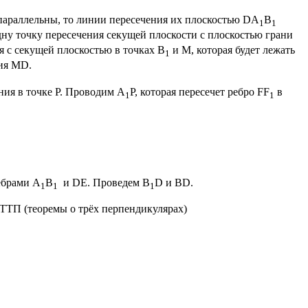
параллельны, то линии пересечения их плоскостью DA
B
1
1
дну точку пересечения секущей плоскости с плоскостью грани
я с секущей плоскостью в точках В
и М, которая будет лежать
1
ния MD.
ния в точке Р. Проводим A
P, которая пересечет ребро FF
в
1
1
брами А
В
и DE. Проведем B
D и BD.
1
1
1
ТТП (теоремы о трёх перпендикулярах)