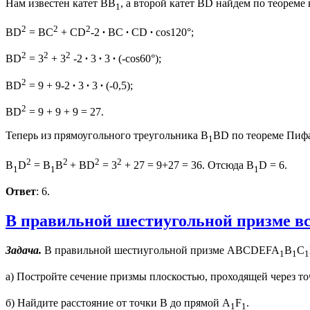
Нам известен катет ВВ
, а второй катет BD найдем по теорем
1
2
2
2
BD
= BC
+ CD
-2
∙
BC
∙
CD
∙
cos120°;
2
2
2
BD
= 3
+ 3
-2
∙
3
∙
3
∙
(-cos60°);
2
BD
= 9 + 9-2
∙
3
∙
3
∙
(-0,5);
2
BD
= 9 + 9 + 9 = 27.
Теперь из прямоугольного треугольника В
ВD по теореме Пифа
1
2
2
2
2
B
D
= B
B
+ BD
= 3
+ 27 = 9+27 = 36. Отсюда В
D = 6.
1
1
1
Ответ
: 6.
В правильной шестиугольной призме вс
Задача.
В правильной шестиугольной призме ABCDEFA
B
C
1
1
1
а) Постройте сечение призмы плоскостью, проходящей через то
б) Найдите расстояние от точки В до прямой А
F
.
1
1