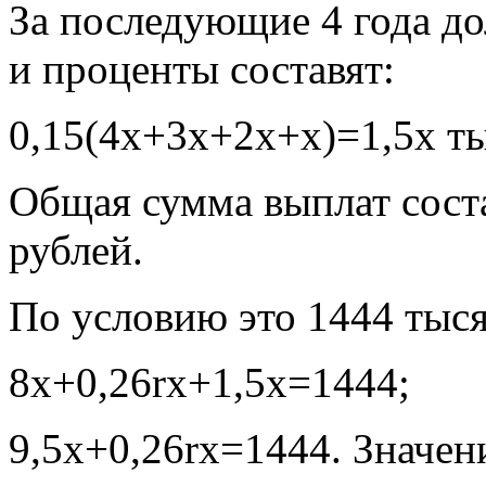
За последующие 4 года до
и проценты составят:
0,15(4х+3х+2х+х)=1,5х ты
Общая сумма выплат сост
рублей.
По условию это 1444 тыся
8х+0,26rх+1,5х=1444;
9,5х+0,26rх=1444. Значен