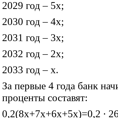
2029 год – 5х;
2030 год – 4х;
2031 год – 3х;
2032 год – 2х;
2033 год – х.
За первые 4 года банк на
проценты составят:
0,2(8х+7х+6х+5х)=0,2 ∙ 2