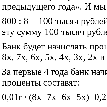
предыдущего года». И мы 
800 : 8 = 100 тысяч рубле
эту сумму 100 тысяч рубле
Банк будет начислять проц
8х, 7х, 6х, 5х, 4х, 3х, 2х 
За первые 4 года банк нач
проценты составят:
0,01r ∙ (8х+7х+6х+5х)=0,2