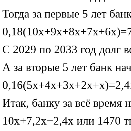
Тогда за первые 5 лет бан
0,18(10х+9х+8х+7х+6х)=7
С 2029 по 2033 год долг в
А за вторые 5 лет банк на
0,16(5х+4х+3х+2х+х)=2,4
Итак, банку за всё время
10х+7,2х+2,4х или 1470 т