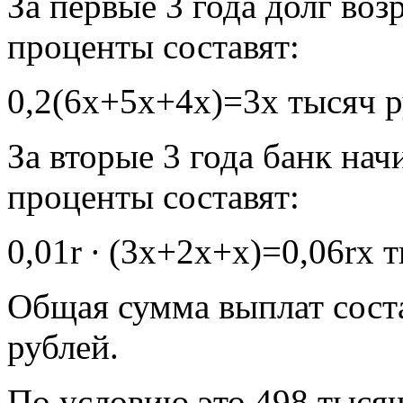
За первые 3 года долг воз
проценты составят:
0,2(6х+5х+4х)=3х тысяч р
За вторые 3 года банк нач
проценты составят:
0,01r ∙ (3х+2х+х)=0,06rх 
Общая сумма выплат сост
рублей.
По условию это 498 тысяч