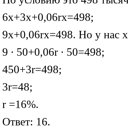
6х+3х+0,06rх=498;
9х+0,06rх=498. Но у нас 
9 ∙ 50+0,06r ∙ 50=498;
450+3r=498;
3r=48;
r =16%.
Ответ: 16.