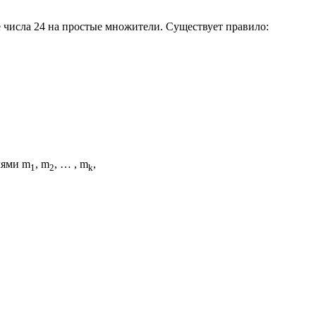
 числа 24 на простые множители. Существует правило:
лями m
, m
, … , m
,
1
2
k