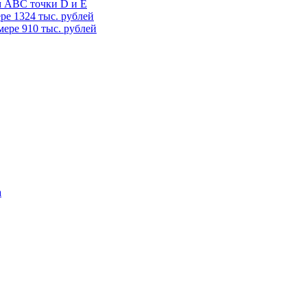
м АВС точки D и E
ере 1324 тыс. рублей
мере 910 тыс. рублей