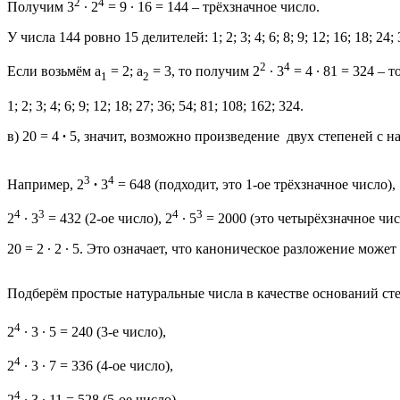
2
4
Получим 3
∙ 2
= 9 ∙ 16 = 144 – трёхзначное число.
У числа 144 ровно 15 делителей: 1; 2; 3; 4; 6; 8; 9; 12; 16; 18; 24; 
2
4
Если возьмём а
= 2; а
= 3, то получим 2
∙ 3
= 4 ∙ 81 = 324 – 
1
2
1; 2; 3; 4; 6; 9; 12; 18; 27; 36; 54; 81; 108; 162; 324.
в) 20 = 4
∙
5, значит, возможно произведение двух степеней с н
3
4
Например, 2
∙
3
= 648 (подходит, это 1-ое трёхзначное число),
4
3
4
3
2
∙ 3
= 432 (2-ое число), 2
∙ 5
= 2000 (это четырёхзначное чис
20 = 2 ∙ 2 ∙ 5. Это означает, что каноническое разложение мож
Подберём простые натуральные числа в качестве оснований ст
4
2
∙ 3 ∙ 5 = 240 (3-е число),
4
2
∙ 3 ∙ 7 = 336 (4-ое число),
4