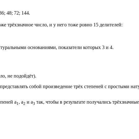
36; 48; 72; 144.
тоже трёхзначное число, и у него тоже ровно 15 делителей:
атуральными основаниями, показатели которых 3 и 4.
ло, не подойдёт).
ет представлять собой произведение трёх степеней с простыми на
епеней а
, а
и а
так, чтобы в результате получались трёхзначные
1
2
3