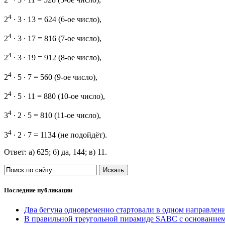
2
∙ 3 ∙ 11 = 528 (5-ое число),
4
2
∙ 3 ∙ 13 = 624 (6-ое число),
4
2
∙ 3 ∙ 17 = 816 (7-ое число),
4
2
∙ 3 ∙ 19 = 912 (8-ое число),
4
2
∙ 5 ∙ 7 = 560 (9-ое число),
4
2
∙ 5 ∙ 11 = 880 (10-ое число),
4
3
∙ 2 ∙ 5 = 810 (11-ое число),
4
3
∙ 2 ∙ 7 = 1134 (не подойдёт).
Ответ: а) 625; б) да, 144; в) 11.
Последние публикации
Два бегуна одновременно стартовали в одном направлении
В правильной треугольной пирамиде SABC с основанием 