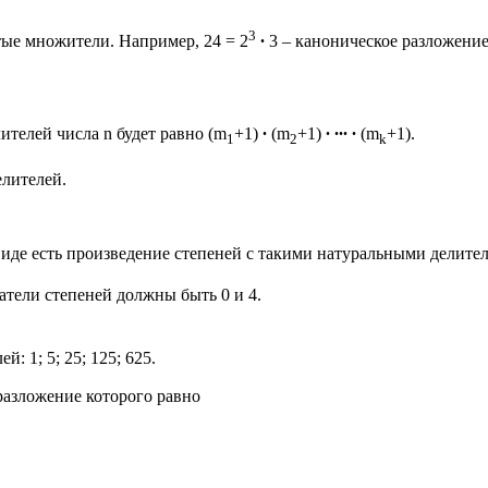
3
тые множители. Например, 24 = 2
∙
3 – каноническое разложение
ителей числа n будет равно (m
+1)
∙
(m
+1)
∙ ∙∙∙ ∙
(m
+1).
1
2
k
елителей.
 виде есть произведение степеней с такими натуральными делите
затели степеней должны быть 0 и 4.
й: 1; 5; 25; 125; 625.
 разложение которого равно