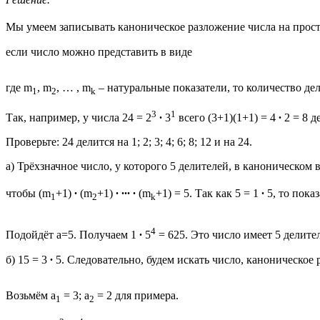
Мы умеем записывать каноническое разложение числа на прос
если число можно представить в виде
где m
, m
, … , m
– натуральные показатели, то количество дел
1
2
k
3
1
Так, например, у числа 24 = 2
∙
3
всего (3+1)(1+1) = 4
∙
2 = 8 д
Проверьте: 24 делится на 1; 2; 3; 4; 6; 8; 12 и на 24.
а) Трёхзначное число, у которого 5 делителей, в каноническом
чтобы (m
+1)
∙
(m
+1)
∙ ∙∙∙ ∙
(m
+1) = 5. Так как 5 = 1
∙
5, то пока
1
2
k
4
Подойдёт а=5. Получаем 1
∙
5
= 625. Это число имеет 5 делителе
б) 15 = 3
∙
5. Следовательно, будем искать число, каноническое
Возьмём а
= 3; а
= 2 для примера.
1
2