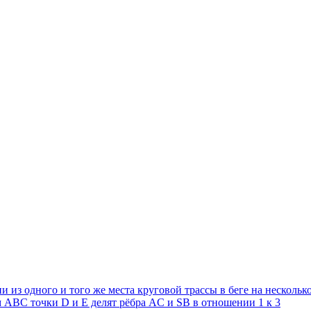
 из одного и того же места круговой трассы в беге на нескольк
АВС точки D и E делят рёбра AC и SB в отношении 1 к 3