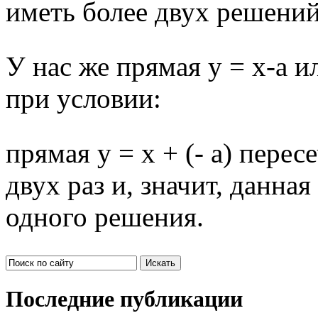
иметь более двух решени
У нас же прямая у = х-а ил
при условии:
прямая у = х + (- а) пере
двух раз и, значит, данна
одного решения.
Последние публикации