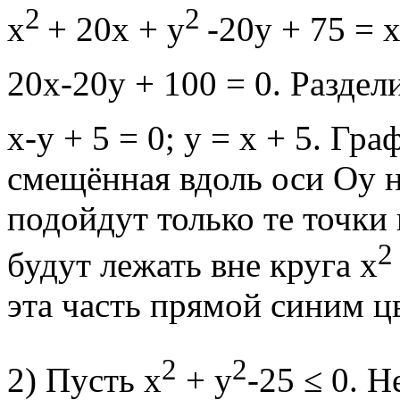
2
2
х
+ 20х + у
-20у + 75 = 
20x-20y + 100 = 0. Раздел
х-у + 5 = 0; у = х + 5. Гр
смещённая вдоль оси Оу н
подойдут только те точки 
2
будут лежать вне круга х
эта часть прямой синим ц
2
2
2) Пусть х
+ у
-25 ≤ 0. Н