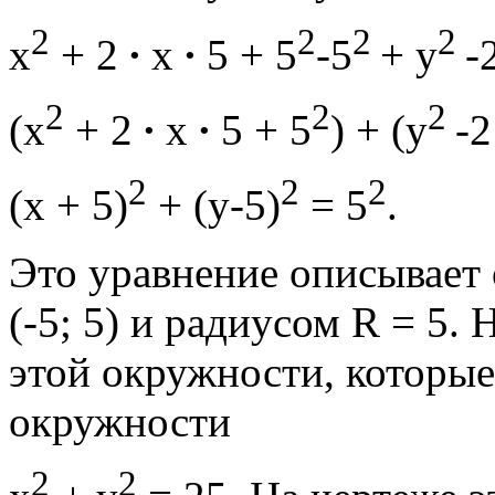
2
2
2
2
x
+ 2
∙
х
∙
5 + 5
-5
+ y
-
2
2
2
(x
+ 2
∙
х
∙
5 + 5
) + (y
-
2
2
2
(х + 5)
+ (у-5)
= 5
.
Это уравнение описывает 
(-5; 5) и радиусом R = 5.
этой окружности, которые
окружности
2
2