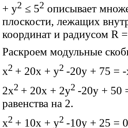
2
2
+ у
≤ 5
описывает множе
плоскости, лежащих внутр
координат и радиусом R =
Раскроем модульные скоб
2
2
х
+ 20х + у
-20у + 75 = -
2
2
2х
+ 20х + 2у
-20у + 50 
равенства на 2.
2
2
х
+ 10х + у
-10у + 25 = 