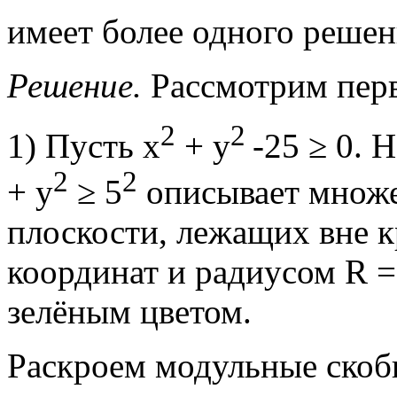
имеет более одного решен
Решение.
Рассмотрим перв
2
2
1) Пусть х
+ у
-25 ≥ 0. 
2
2
+ у
≥ 5
описывает множе
плоскости, лежащих вне к
координат и радиусом R =
зелёным цветом.
Раскроем модульные скоб