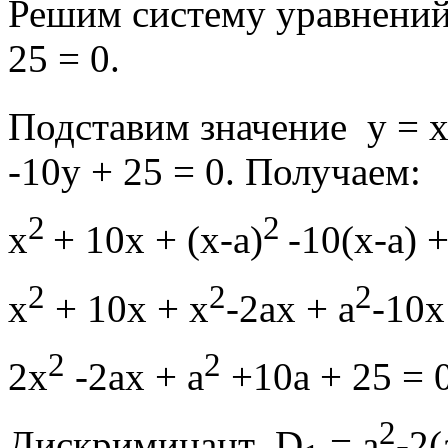
Решим систему уравнений 
25 = 0.
Подставим значение у = х
-10у + 25 = 0. Получаем:
2
2
х
+ 10х + (х-а)
-10(х-а) 
2
2
2
х
+ 10х + х
-2ах + а
-10х
2
2
2х
-2ах + а
+10а + 25 = 0
2
Дискриминант D
= a
-2(