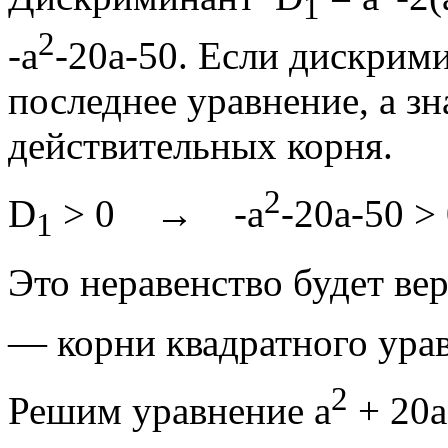
1
2
-а
-20а-50. Если дискрими
последнее уравнение, а зн
действительных корня.
2
D
> 0 → -а
-20а-50
1
Это неравенство будет ве
— корни квадратного ура
2
Решим уравнение а
+ 20а