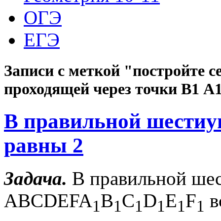
ОГЭ
ЕГЭ
Записи с меткой "постройте 
проходящей через точки В1 А1
В правильной шестиуг
равны 2
Задача.
В правильной шес
ABCDEFA
B
C
D
E
F
в
1
1
1
1
1
1