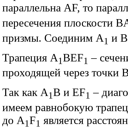
параллельна AF, то парал
пересечения плоскости B
призмы. Соединим A
и B
1
Трапеция A
BEF
– сечен
1
1
проходящей через точки B
Так как A
B и EF
– диаго
1
1
имеем равнобокую трапеци
до A
F
является расстоя
1
1