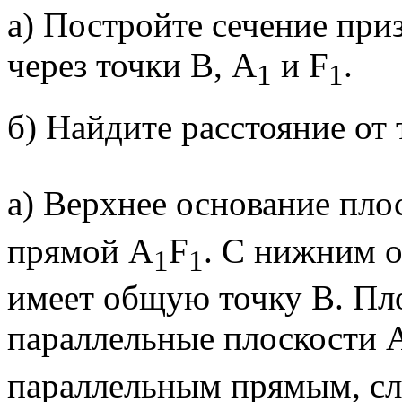
а) Постройте сечение пр
через точки В, А
и F
.
1
1
б) Найдите расстояние от
а) Верхнее основание пло
прямой A
F
. С нижним 
1
1
имеет общую точку В. Пло
параллельные плоскости 
параллельным прямым, сле