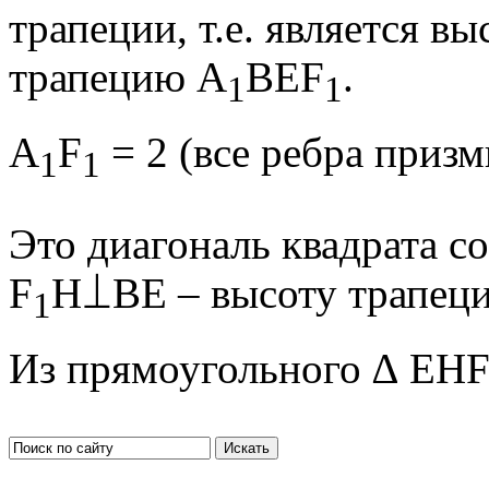
трапеции, т.е. является в
трапецию A
BEF
.
1
1
A
F
= 2 (все ребра призм
1
1
Это диагональ квадрата с
F
H⟘BE – высоту трапеци
1
Из прямоугольного ∆ EH