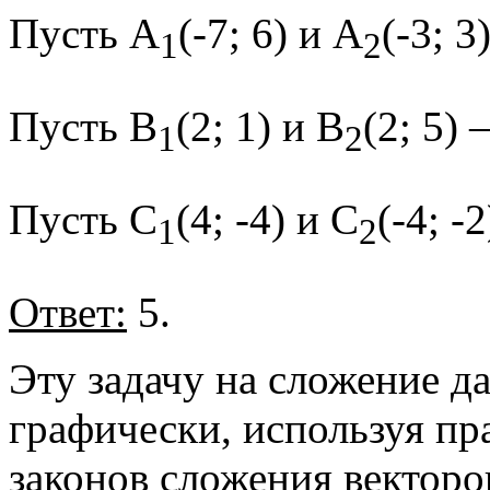
Пусть А
(-7; 6) и А
(-3; 3
1
2
Пусть В
(2; 1) и В
(2; 5) 
1
2
Пусть C
(4; -4) и C
(-4; -
1
2
Ответ:
5.
Эту задачу на сложение 
графически, используя пр
законов сложения векторов