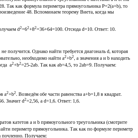
8. Так как формула периметра прямоугольника P=2(a+b), то
произведение 48. Вспоминаем теорему Виета, когда мы
2
2
2
олучаем d
=6
+8
=36+64=100. Отсюда d=10. Ответ: 10.
 не получится. Однако найти требуется диагональ d, которая
2
2
овательно, необходимо найти a
+b
, а значения а и b находить
2
2
огда a
+b
=25-2ab. Так как ab=4,5, то 2ab=9. Получаем:
2
2
в a
+b
. Возведём обе части равенства a+b=1,8 в квадрат.
2
56. Значит d
=2,56, а d=1,6. Ответ: 1,6.
атов катетов а и b прямоугольного треугольника (смотрите
я найти периметр прямоугольника. Так как по формуле периметр
а почленно. Получаем: