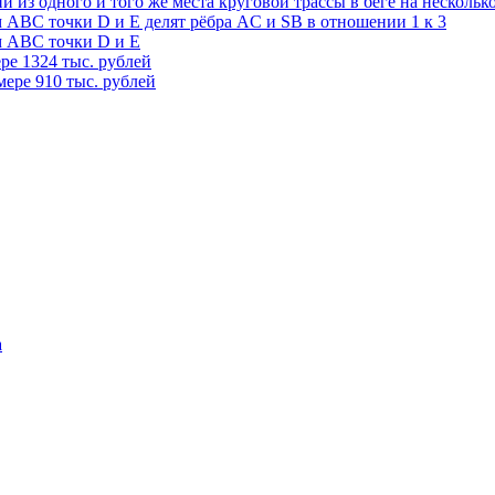
 из одного и того же места круговой трассы в беге на нескольк
АВС точки D и E делят рёбра AC и SB в отношении 1 к 3
м АВС точки D и E
ере 1324 тыс. рублей
мере 910 тыс. рублей