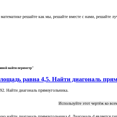
о математике решайте как мы, решайте вместе с нами, реш
виной найти периметр"
площадь равна 4,5. Найти диагональ пря
92. Найти диагональ прямоугольника.
Используйте этот чертёж ко все
но найти диагональ прямоугольника d. Диагональ d является гип