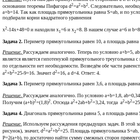
2
2
2
основании теоремы Пифагора d
=a
+b
. Следовательно, необх
a+b=14. Так как площадь прямоугольника равна S=ab, и по усло
подбирали корни квадратного уравнения
2
x
-14x+48=0 и находили x
=6 и х
=8. В нашем случае а=6 и b=
1
2
Задача 2.
Периметр прямоугольника равен 10, а площадь равна 
Решение.
Рассуждаем аналогично. Теперь по условию a+b=5, ab=
является является гипотенузой прямоугольного треугольника с
по отдельности нет необходимости. Возведём обе части равенст
2
2
2
a
+b
=25-9=16. Значит d
=16, а d=4. Ответ: 4.
Задача 3.
Периметр прямоугольника равен 3,6, а площадь равна
Решение.
Рассуждаем аналогично. По условию a+b=1,8, ab=0,34
2
2
2
2
2
2
Получим (a+b)
=(1,8)
. Отсюда a
+2ab+b
=3,24, тогда a
+b
=25
Задача 4.
Диагональ прямоугольника равна 5, а площадь равна 
Решение.
Используем рассуждения предыдущих задач. В этой зад
2
2
2
рисунок), значит, d
=a
+b
=25. Площадь прямоугольника S=ab, и
P=2(a+b), то достаточно найти сумму смежных сторон прямоуго