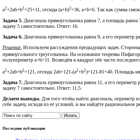
2
2
2
a
+2ab+b
=25+11, отсюда (a+b)
=36, a+b=6. Так как сумма смеж
Задача 5.
Диагональ прямоугольника равна 7, а площадь равна
задачу 5 самостоятельно. Ответ: 16.
Задача 6.
Диагональ прямоугольника равна 9, а его периметр р
Решение.
Используем рассуждения предыдущих задач. Стороны п
прямоугольного треугольника. На основании теоремы Пифагор
полупериметр a+b=11. Возведём в квадрат обе части последнег
2
2
2
2
a
+2ab+b
=121, отсюда 2ab=121-(a
+b
)=121-81=40. Площадь кв
Задача 7.
Диагональ прямоугольника равна 11, а его периметр
задачу 7 самостоятельно. Ответ: 11,5.
Делаем выводы.
Для того чтобы найти диагональ, периметр и
себе задачу, исходя из её условий, и вы найдёте рациональное 
Последние публикации