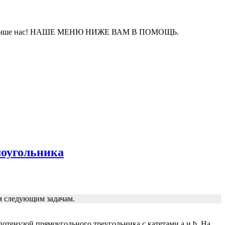
айте лучше нас! НАШЕ МЕНЮ НИЖЕ ВАМ В ПОМОЩЬ.
моугольника
м следующим задачам.
отенузой прямоугольного треугольника с катетами а и b. На