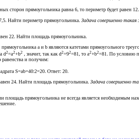
ных сторон прямоугольника равна 6, то периметр будет равен 12.
 7,5. Найти периметр прямоугольника.
Задача совершенно такая ж
авен 22. Найти площадь прямоугольника.
рямоугольника а и b являются катетами прямоугольного треугол
2
2
2
2
2
2
2
а d
=a
+b
, значит, так как d
=9
=81, то a
+b
=81. По условию п
о равенства и получим:
адрата S=ab=40:2=20. Ответ: 20.
 равен 24. Найти площадь прямоугольника.
Задача совершенно так
ли площадь прямоугольника не всегда является необходимым нах
решение.