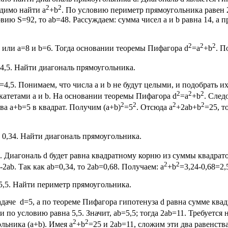
2
2
одимо найти a
+b
. По условию периметр прямоугольника равен 2
вию S=92, то ab=48. Рассуждаем: сумма чисел а и b равна 14, а 
2
2
2
8 или а=8 и b=6. Тогда основании теоремы Пифагора d
=a
+b
. П
4,5. Найти диагональ прямоугольника.
4,5. Понимаем, что числа а и b не будут целыми, и подобрать их
2
2
2
 катетами а и b. На основании теоремы Пифагора d
=a
+b
. След
2
2
2
2
ва a+b=5 в квадрат. Получим (a+b)
=5
. Отсюда a
+2ab+b
=25, т
 0,34. Найти диагональ прямоугольника.
. Диагональ d будет равна квадратному корню из суммы квадрато
2
2
-2ab. Так как ab=0,34, то 2ab=0,68. Получаем: a
+b
=3,24-0,68=2,
5,5. Найти периметр прямоугольника.
аче d=5, а по теореме Пифагора гипотенуза d равна сумме квадр
 по условию равна 5,5. Значит, ab=5,5; тогда 2ab=11. Требуетс
2
2
льника (a+b). Имея a
+b
=25 и 2ab=11, сложим эти два равенств