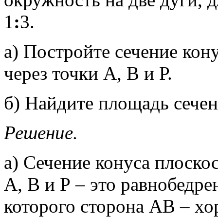
1
:
3.
а) Постройте сечение кон
через точки А, В и Р.
б) Найдите площадь сече
Решение.
а) Сечение конуса плоско
А, В и Р – это равнобедр
которого сторона АВ – хо