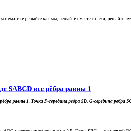
о математике решайте как мы, решайте вместе с нами, реш
де SABCD все рёбра равны 1
ёбра равны 1. Точка F-середина ребра SВ, G-середина ребра S
ть ABG пересекает основание по АВ. Грань SBC — по прямой B