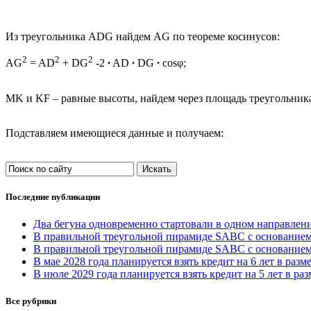
Из треугольника ADG найдем AG по теореме косинусов:
2
2
2
AG
= AD
+ DG
-2
∙
AD
∙
DG
∙
cosφ;
MK и KF – равные высоты, найдем через площадь треугольник
Подставляем имеющиеся данные и получаем:
Последние публикации
Два бегуна одновременно стартовали в одном направлении
В правильной треугольной пирамиде SABC с основанием 
В правильной треугольной пирамиде SABC с основание
В мае 2028 года планируется взять кредит на 6 лет в разм
В июле 2029 года планируется взять кредит на 5 лет в раз
Все рубрики