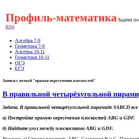
Профиль-математика
Задачи п
RSS
Алгебра 7-9
Геометрия 7-9
Алгебра 10-11
Геометрия 10-11
ОГЭ
ЕГЭ
Записи с меткой "прямая пересечения плоскостей"
В правильной четырёхугольной пирами
Задача. В правильной четырёхугольной пирамиде SABCD все р
а) Постройте прямую пересечения плоскостей ABG и GDF.
б) Найдите угол между плоскостями ABG и GDF.
Решение.
а)
Строим плоскость
ABG
. Соединим B и G. Плоскос