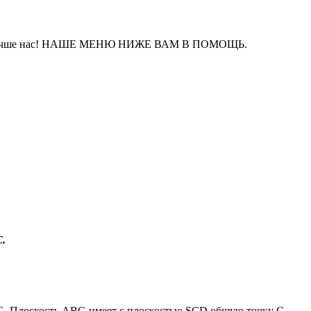
айте лучше нас! НАШЕ МЕНЮ НИЖЕ ВАМ В ПОМОЩЬ.
C.
G. Плоскость ABG имеет с плоскостью SCD общую точку G,