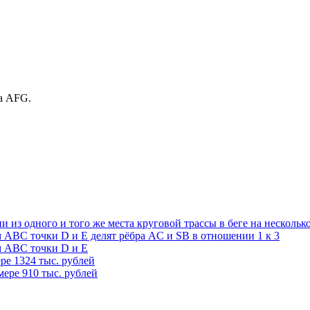
а AFG.
 из одного и того же места круговой трассы в беге на нескольк
АВС точки D и E делят рёбра AC и SB в отношении 1 к 3
м АВС точки D и E
ере 1324 тыс. рублей
мере 910 тыс. рублей