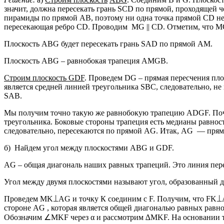
значит, должна пересекать грань SCD по прямой, проходящей ч
пирамиды по прямой АВ, поэтому ни одна точка прямой CD не 
пересекающая ребро CD. Проводим MG || CD. Отметим, что MG
Плоскость ABG будет пересекать грань SAD по прямой AM.
Плоскость ABG – равнобокая трапеция AMGB.
Строим плоскость GDF
. Проведем DG – прямая пересчения пло
является средней линией треугольника SBC, следовательно, н
SAB.
Мы получим точно такую же равнобокую трапецию ADGF. Почем
треугольника. Боковые стороны трапеция есть медианы равн
следовательно, пересекаются по прямой AG. Итак, AG — прям
б) Найдем угол между плоскостями ABG и GDF.
AG – общая диагональ наших равных трапеций. Это линия пер
Угол между двумя плоскостями называют угол, образованный 
Проведем MK⟘AG и точку К соединим с F. Получим, что FK⟘A
стороне AG , которая является общей диагональю равных ра
Обозначим ∠MKF через α и рассмотрим ∆MKF. На основании т