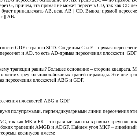
ерез G, причем, эта прямая не может пересечь CD, так как CD 
будет принадлежать АВ, ведь АВ || CD. Вывод: прямой пересеч
 || АВ.
скости GDF с гранью SCD. Соединим G и F – прямая пересечени
е пересечет и AD, то есть AD-прямая пересечения плоскости GD
у трапеции равны? Большее основание – сторона квадрата. Ме
осторонних треугольников-боковых граней пирамиды. Эти две т
ая пересечения плоскостей ABG и GDF.
есечения плоскостей ABG и GDF.
двумя полупрямыми, перпендикулярными линии пересечения эти
G, так как МК и FK – это равные высоты в равных треугольни
внобоких трапеций AMGB и ADGF. Найдем угол MKF – линейный
еоремы косинусов имеем: