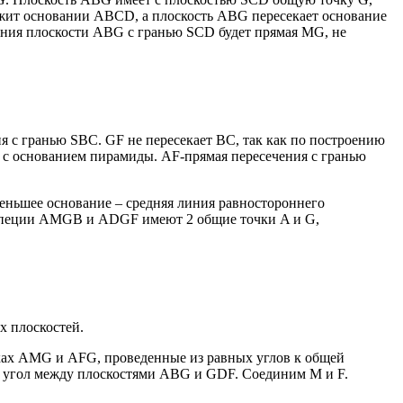
лежит основании АВCD, а плоскость ABG пересекает основание
ения плоскости ABG с гранью SCD будет прямая MG, не
я с гранью SBC. GF не пересекает BC, так как по построению
F с основанием пирамиды. AF-прямая пересечения с гранью
ньшее основание – средняя линия равностороннего
рапеции AMGB и ADGF имеют 2 общие точки A и G,
х плоскостей.
ках AMG и AFG, проведенные из равных углов к общей
 угол между плоскостями ABG и GDF. Соединим M и F.