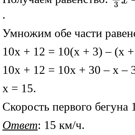
.
Умножим обе части равенс
10х + 12 = 10(х + 3) – (х +
10х + 12 = 10х + 30 – х – 
х = 15.
Скорость первого бегуна 1
Ответ
: 15 км/ч.