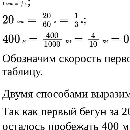
;
1
м
и
н
=
1
60
ч
м
и
н
ч
20
м
и
н
=
20
60
ч
=
1
3
ч
;
м
и
н
ч
ч
400
м
=
400
1000
к
м
=
4
10
к
м
м
к
м
к
м
Обозначим скорость перво
таблицу.
Двумя способами выразим
Так как первый бегун за
осталось пробежать 400 м