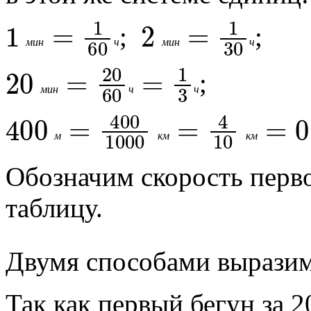
1
м
и
н
=
1
60
ч
2
м
и
н
=
1
30
ч
;
;
м
и
н
ч
м
и
н
ч
20
м
и
н
=
20
60
ч
=
1
3
ч
;
м
и
н
ч
ч
400
м
=
400
1000
к
м
=
4
10
к
м
м
к
м
к
м
Обозначим скорость перво
таблицу.
Двумя способами выразим
Так как первый бегун за