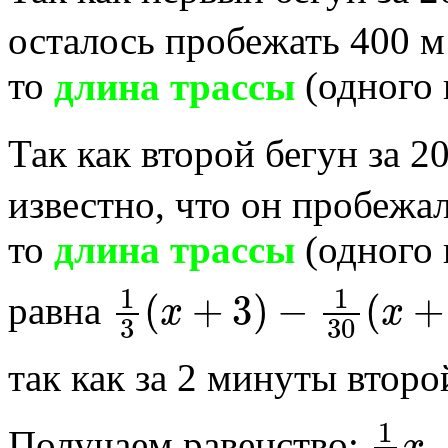
осталось пробежать 400 м
то
длина трассы
(одного 
Так как второй бегун за 
известно, что он пробежа
то
длина трассы
(одного 
1
3
(
x
+
3
)
−
1
30
(
x
+
3
)
к
равна
так как за 2 минуты втор
1
3
x
Получаем равенство: