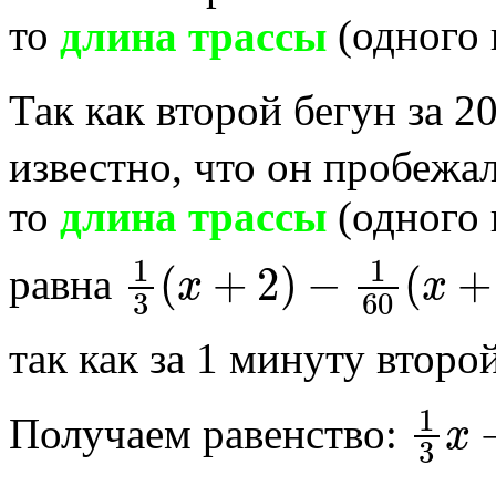
то
длина трассы
(одного 
Так как второй бегун за 
известно, что он пробежа
то
длина трассы
(одного 
1
3
(
x
+
2
)
−
1
60
(
x
+
2
)
к
равна
так как за 1 минуту второ
1
3
x
Получаем равенство:
.