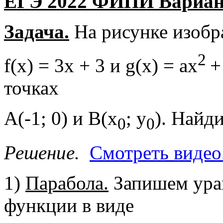
ЕГЭ 2022 ФИПИ Вариант
Задача.
На рисунке изоб
2
f(x) = 3х + 3 и g(x) = ax
+
точках
А(-1; 0) и В(х
; у
). Найди
0
0
Решение.
Смотреть видео
1)
Парабола.
Запишем ура
функции в виде