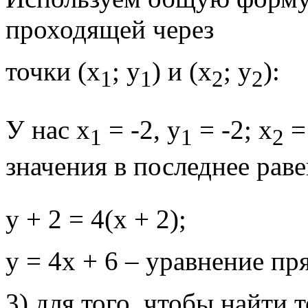
проходящей через
точки (х
; у
) и (х
; у
):
1
1
2
2
У нас х
= -2, у
= -2; х
= 
1
1
2
значения в последнее раве
у + 2 = 4(х + 2);
у = 4х + 6 – уравнение п
3) для того, чтобы найти 