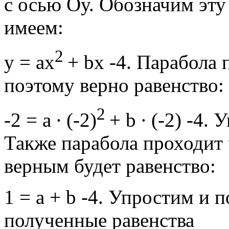
с осью Оу. Обозначим эту 
имеем:
2
у = ax
+ bx -4. Парабола 
поэтому верно равенство:
2
-2 = a ∙ (-2)
+ b ∙ (-2) -4
Также парабола проходит ч
верным будет равенство:
1 = а + b -4. Упростим и
полученные равенства