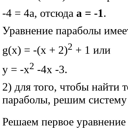
-4 = 4а, отсюда
а = -1
.
Уравнение параболы имее
2
g(x) = -(х + 2)
+ 1 или
2
у = -х
-4х -3.
2) для того, чтобы найти 
параболы, решим систему
Решаем первое уравнение