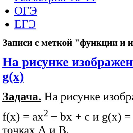
ОГЭ
ЕГЭ
Записи с меткой "функции и 
На рисунке изображен
g(x)
Задача.
На рисунке изоб
2
f(x) = ax
+ bx + c и g(x) 
точках А и В.