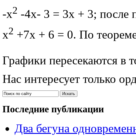
2
-х
-4х- 3 = 3х + 3; после
2
х
+7х + 6 = 0. По теорем
Графики пересекаются в точ
Нас интересует только ор
Последние публикации
Два бегуна одновременн