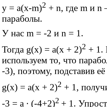
2
y = a(x-m)
+ n, где m и n
параболы.
У нас m = -2 и n = 1.
2
Тогда g(x) = а(х + 2)
+ 1. 
используем то, что парабо
-3), поэтому, подставив е
2
g(x) = а(х + 2)
+ 1, получ
2
-3 = a ∙ (-4+2)
+ 1. Упрос