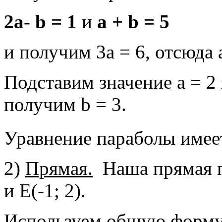
2а-
b
= 1
и
а +
b
= 5
и получим 3а = 6, отсюда а
Подставим значение а = 2
получим b = 3.
Уравнение параболы имеет
2)
Прямая.
Наша прямая пр
и Е(-1; 2).
Используем общую форму