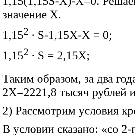
1,15(1,15S-Х)-Х=0. Решае
значение Х.
2
1,15
∙ S-1,15X-X = 0;
2
1,15
∙ S = 2,15X;
Таким образом, за два год
2Х=2221,8 тысяч рублей и
2) Рассмотрим условия кр
В условии сказано: «со 2-