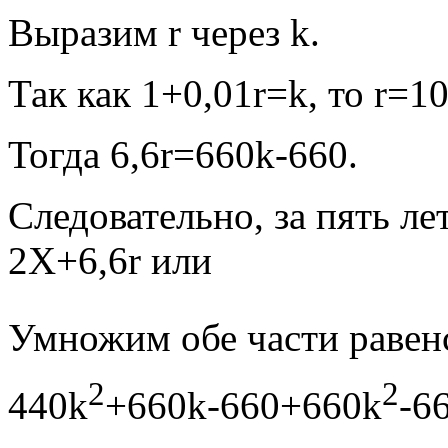
Выразим r через k.
Так как 1+0,01r=k, то r=1
Тогда 6,6r=660k-660.
Следовательно, за пять л
2X+6,6r или
Умножим обе части равенс
2
2
440k
+660k-660+660k
-6