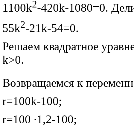
2
1100k
-420k-1080=0. Дели
2
55k
-21k-54=0.
Решаем квадратное уравн
k>0.
Возвращаемся к переменно
r=100k-100;
r=100 ∙1,2-100;