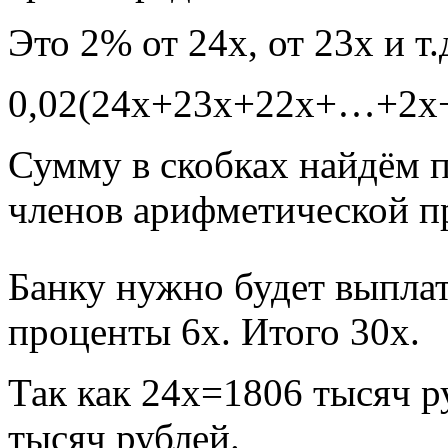
Это 2% от 24х, от 23х и т
0,02(24х+23х+22х+…+2х+
Сумму в скобках найдём 
членов арифметической п
Банку нужно будет выпла
проценты 6х. Итого 30х.
Так как 24х=1806 тысяч р
тысяч рублей.